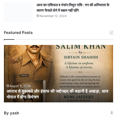
आज का राशिफल व पंचांग:मिथुन राशि : मन की अस्थिरता के
कारण फैसले लेने में सक्षम नहीं रहेंगे
November 12, 2024
Featured Posts
अपराध
से
मुकाबले
और
इंसाफ
की
जद्दोजहद
की
August 9, 2026
अपराध से मुकाबले और इंसाफ की जद्दोजहद की कहानी है अखाड़ा, आज
कहानी
भोपाल में होगा विमोचन
है
अखाड़ा,
आज
By yash
भोपाल