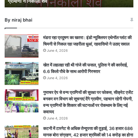
ग्रामीणों ने निकाला शव
डूबे
:
30
By niraj bhai
फीट
गहरे
कुएं
मंडरा रहा प्रदूषण का खतरा : इंडो न्यूक्लियर एथेनॉल प्लांट की
में
चिमनी से निकल रहा जहरीला धुआं, रहवासियो ने उठाए सवाल
फंसे,
June 4, 2026
ग्रामीणों
ने
खेत में लहलहा रही थी गांजे की फसल, पुलिस ने की कार्रवाई,
निकाला
6.6 किलो पौधे के साथ आरोपी गिरफ्तार
शव
June 4, 2026
गुप्तचर ऐप से वन्य प्राणियों की सुरक्षा पर फोकस, सीक्रेट एजेंट
बनकर वन विभाग को सूचनाएं देेंगे ग्रामीण, पहचान रहेगी गोपनी,
वन्य प्राणियों के शिकार की घटनाओं पर रोकथाम के लिए नई
कवायद
June 4, 2026
कटनी में टारगेट से अधिक तेन्दूपत्ता की तुड़ाई, 36 हजार 686
मानक बोरा संग्रहण, 42 हजार श्रमिकों को 14 करोड़ का होना