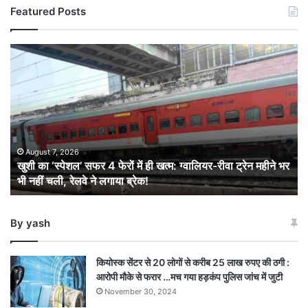
Featured Posts
खुशी
का
‘स्पेशल’
सफर
4
फेरों
में
ही
August 7, 2026
खुशी का ‘स्पेशल’ सफर 4 फेरों में ही खत्म: ग्वालियर-रीवा ट्रेन महीने भर
खत्म:
भी नहीं चली, रेलवे ने लगाया ब्रेक!
ग्वालियर-
रीवा
ट्रेन
By yash
महीने
भर
भी
कियोस्क सेंटर से 20 लोगों से करीब 25 लाख रुपए की ठगी :
नहीं
आरोपी मौके से फरार …मच गया हड़कंप पुलिस जांच में जुटी
चली,
November 30, 2024
रेलवे