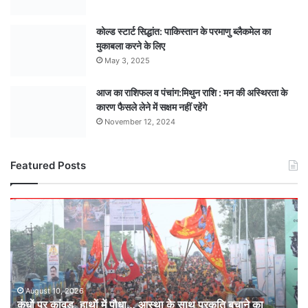
कोल्ड स्टार्ट सिद्धांत: पाकिस्तान के परमाणु ब्लैकमेल का
मुकाबला करने के लिए
May 3, 2025
आज का राशिफल व पंचांग:मिथुन राशि : मन की अस्थिरता के
कारण फैसले लेने में सक्षम नहीं रहेंगे
November 12, 2024
Featured Posts
कंधों
पर
कांवड़,
हाथों
में
पौधा…
आस्था
August 10, 2026
कंधों पर कांवड़, हाथों में पौधा… आस्था के साथ प्रकृति बचाने का
के