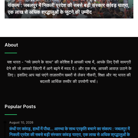
संकल्प : जबलपुर में निकली प्रदेश की सबसे बड़ी संस्कार कांवड़ यात्रा,
साथ
एक लाख से अधिक श्रद्धालुओं के जुटने की उम्मीद
प्रकृति
बचाने
का
संकल्प
: जबलपुर
में
About
निकली
प्रदेश
यश भारत - "नये ज़माने के साथ" की कोशिश है आपकी भाषा में, आपके लिए ऎसी सामग्री
की
देने की जो आपको ज़िंदगी में आगे बढ़ने में मदद दे। और एक मंच, आपकी आवाज़ उठाने के
सबसे
लिए। इसलिए आप यहां पाएंगे ताज़ातरीन खबरों से लेकर नौकरी, शिक्षा और नए भारत की
बड़ी
बदलती आर्थिक तस्वीर की उपयोगी चर्चा।
संस्कार
कांवड़
यात्रा,
एक
Popular Posts
लाख
से
अधिक
August 10, 2026
श्रद्धालुओं
कंधों पर कांवड़, हाथों में पौधा… आस्था के साथ प्रकृति बचाने का संकल्प : जबलपुर में
निकली प्रदेश की सबसे बड़ी संस्कार कांवड़ यात्रा, एक लाख से अधिक श्रद्धालुओं के
के