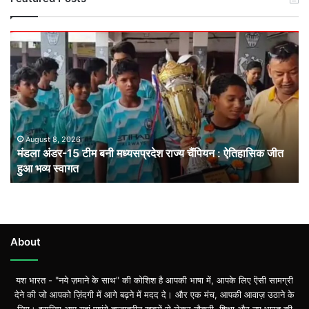
मंडला
अंडर-15
टीम
बनी
मध्यसप्रदेश
राज्य
चैंपियन
: ऐतिहासिक
August 8, 2026
मंडला अंडर-15 टीम बनी मध्यसप्रदेश राज्य चैंपियन : ऐतिहासिक जीत
जीत
हुआ भव्य स्वागत
हुआ
भव्य
स्वागत
About
यश भारत - "नये ज़माने के साथ" की कोशिश है आपकी भाषा में, आपके लिए ऎसी सामग्री
देने की जो आपको ज़िंदगी में आगे बढ़ने में मदद दे। और एक मंच, आपकी आवाज़ उठाने के
लिए। इसलिए आप यहां पाएंगे ताज़ातरीन खबरों से लेकर नौकरी, शिक्षा और नए भारत की