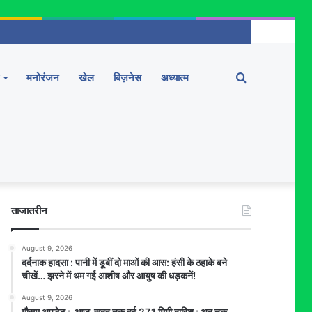
Search
मनोरंजन
खेल
बिज़नेस
अध्यात्म
for
ताजातरीन
August 9, 2026
दर्दनाक हादसा : पानी में डूबीं दो माओं की आस: हंसी के ठहाके बने
चीखें… झरने में थम गई आशीष और आयुष की धड़कनें!
August 9, 2026
मौसम अपडेट : आज सुबह तक हुई 27.1 मिमी बारिश : अब तक