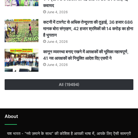
कवायद
June 4, 2026
कटनी में टारगेट से अधिक तेन्दूपत्ता की तुड़ाई, 36 हजार 686
मानक बोरा संग्रहण, 42 हजार श्रमिकों को 14 करोड़ का होना
है भुगतान
June 4, 2026
कानून व्यवस्था बनाए रखने में आरक्षकों की भूमिका महत्वपूर्ण,
41 नव आरक्षकों को नियुक्ति आदेश दिए एसपी ने
June 4, 2026
All (19494)
About
यश भारत - "नये ज़माने के साथ" की कोशिश है आपकी भाषा में, आपके लिए ऎसी सामग्री