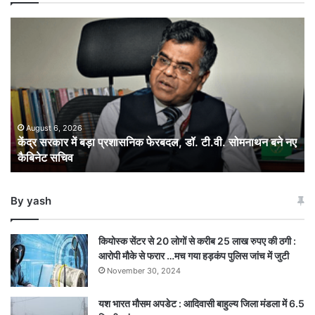
केंद्र
सरकार
में
बड़ा
प्रशासनिक
फेरबदल,
डॉ.
टी.वी.
August 6, 2026
केंद्र सरकार में बड़ा प्रशासनिक फेरबदल, डॉ. टी.वी. सोमनाथन बने नए
सोमनाथन
कैबिनेट सचिव
बने
नए
कैबिनेट
By yash
सचिव
कियोस्क सेंटर से 20 लोगों से करीब 25 लाख रुपए की ठगी :
आरोपी मौके से फरार …मच गया हड़कंप पुलिस जांच में जुटी
November 30, 2024
यश भारत मौसम अपडेट : आदिवासी बाहुल्य जिला मंडला में 6.5