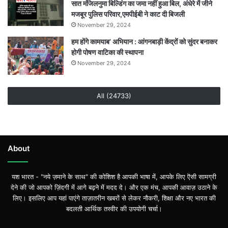
सात मंजिलनुमा बिल्डिंग का जमा नहीं हुआ बिल, अंधेरे में जीने
मजबूर पुलिस परिवार,एमपीईबी ने काट दी बिजली
November 29, 2024
हम होंगे कामयाब’ अभियान : आंगनबाड़ी केंद्रों को सुंदर बनाकर
होगी पोषण वाटिका की स्थापना
November 29, 2024
All (24733)
About
यश भारत - "नये ज़माने के साथ" की कोशिश है आपकी भाषा में, आपके लिए ऎसी सामग्री
देने की जो आपको ज़िंदगी में आगे बढ़ने में मदद दे। और एक मंच, आपकी आवाज़ उठाने के
लिए। इसलिए आप यहां पाएंगे ताज़ातरीन खबरों से लेकर नौकरी, शिक्षा और नए भारत की
बदलती आर्थिक तस्वीर की उपयोगी चर्चा।