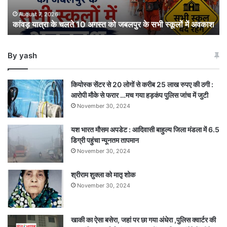
जबलपुर
के
August 7, 2026
कांवड़ यात्रा के चलते 10 अगस्त को जबलपुर के सभी स्कूलों में अवकाश
सभी
स्कूलों
में
By yash
अवकाश
कियोस्क सेंटर से 20 लोगों से करीब 25 लाख रुपए की ठगी :
आरोपी मौके से फरार …मच गया हड़कंप पुलिस जांच में जुटी
November 30, 2024
यश भारत मौसम अपडेट : आदिवासी बाहुल्य जिला मंडला में 6.5
डिग्री पहुंचा न्यूनतम तापमान
November 30, 2024
श्रीराम शुक्ला को मातृ शोक
November 30, 2024
खाकी का ऐसा बसेरा, जहां पर छा गया अंधेरा ,पुलिस क्वार्टर की