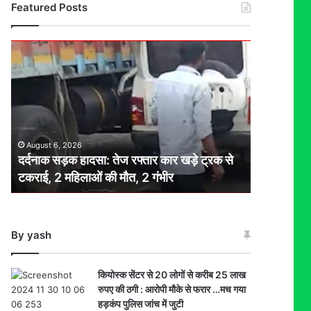
Featured Posts
दर्दनाक
सड़क
हादसा:
तेज
रफ्तार
कार
खड़े
August 6, 2026
ट्रक
दर्दनाक सड़क हादसा: तेज रफ्तार कार खड़े ट्रक से
से
टकराई, 2 महिलाओं की मौत, 2 गंभीर
टकराई,
2
महिलाओं
की
By yash
मौत,
2
गंभीर
कियोस्क सेंटर से 20 लोगों से करीब 25 लाख
रुपए की ठगी : आरोपी मौके से फरार …मच गया
हड़कंप पुलिस जांच में जुटी