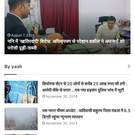
‘खातिरदारी’
विरोध:
अतिक्रमण
से
परेशान
वकील
August 7, 2026
ननि में ‘खातिरदारी’ विरोध: अतिक्रमण से परेशान वकील ने अफसरों को
ने
परोसी पूड़ी-सब्जी
अफसरों
को
परोसी
By yash
पूड़ी-
सब्जी
कियोस्क सेंटर से 20 लोगों से करीब 25 लाख रुपए की ठगी :
आरोपी मौके से फरार …मच गया हड़कंप पुलिस जांच में जुटी
November 30, 2024
यश भारत मौसम अपडेट : आदिवासी बाहुल्य जिला मंडला में 6.5
डिग्री पहुंचा न्यूनतम तापमान
November 30, 2024