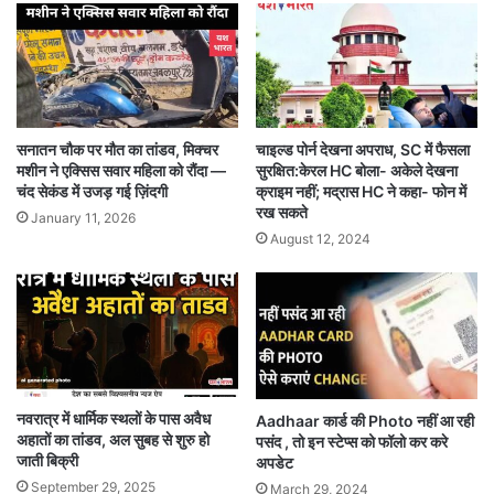
सनातन चौक पर मौत का तांडव, मिक्चर
चाइल्ड पोर्न देखना अपराध, SC में फैसला
मशीन ने एक्सिस सवार महिला को रौंदा —
सुरक्षित:केरल HC बोला- अकेले देखना
चंद सेकंड में उजड़ गई ज़िंदगी
क्राइम नहीं; मद्रास HC ने कहा- फोन में
रख सकते
January 11, 2026
August 12, 2024
नवरात्र में धार्मिक स्थलों के पास अवैध
Aadhaar कार्ड की Photo नहीं आ रही
अहातों का तांडव, अल सुबह से शुरु हो
पसंद , तो इन स्टेप्स को फॉलो कर करे
जाती बिक्री
अपडेट
September 29, 2025
March 29, 2024