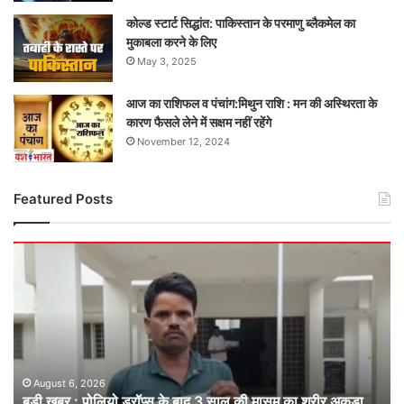
कोल्ड स्टार्ट सिद्धांत: पाकिस्तान के परमाणु ब्लैकमेल का
मुकाबला करने के लिए
May 3, 2025
आज का राशिफल व पंचांग:मिथुन राशि : मन की अस्थिरता के
कारण फैसले लेने में सक्षम नहीं रहेंगे
November 12, 2024
Featured Posts
बड़ी
खबर
:
पोलियो
ड्रॉप्स
के
बाद
3
August 6, 2026
बड़ी खबर : पोलियो ड्रॉप्स के बाद 3 साल की मासूम का शरीर अकड़ा,
साल