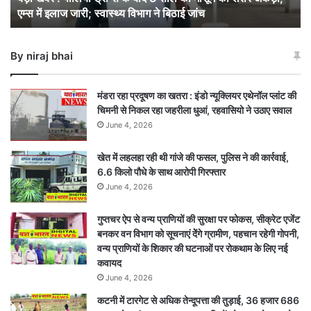
एम्स में इलाज जारी; स्वास्थ्य विभाग ने बिठाई जांच
की
मासूम
का
By niraj bhai
शरीर
अकड़ा,
एम्स
मंडरा रहा प्रदूषण का खतरा : इंडो न्यूक्लियर एथेनॉल प्लांट की
में
चिमनी से निकल रहा जहरीला धुआं, रहवासियो ने उठाए सवाल
इलाज
June 4, 2026
जारी;
स्वास्थ्य
खेत में लहलहा रही थी गांजे की फसल, पुलिस ने की कार्रवाई,
विभाग
6.6 किलो पौधे के साथ आरोपी गिरफ्तार
ने
बिठाई
June 4, 2026
जांच
गुप्तचर ऐप से वन्य प्राणियों की सुरक्षा पर फोकस, सीक्रेट एजेंट
बनकर वन विभाग को सूचनाएं देेंगे ग्रामीण, पहचान रहेगी गोपनी,
वन्य प्राणियों के शिकार की घटनाओं पर रोकथाम के लिए नई
कवायद
June 4, 2026
कटनी में टारगेट से अधिक तेन्दूपत्ता की तुड़ाई, 36 हजार 686