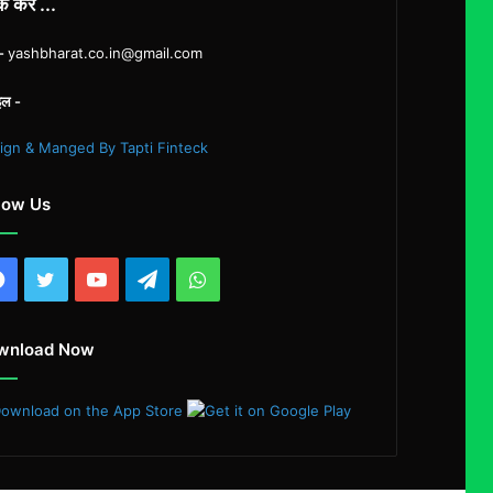
्क करें ...
ल-
yashbharat.co.in@gmail.com
इल -
ign & Manged By Tapti Finteck
low Us
Facebook
Twitter
YouTube
Telegram
WhatsApp
wnload Now