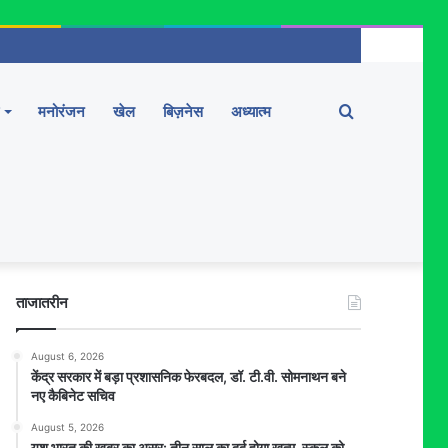
Search
मनोरंजन
खेल
बिज़नेस
अध्यात्म
for
ताजातरीन
August 6, 2026
केंद्र सरकार में बड़ा प्रशासनिक फेरबदल, डॉ. टी.वी. सोमनाथन बने
नए कैबिनेट सचिव
August 5, 2026
यश भारत की खबर का असर: तीन साल का दर्द होगा खत्म, स्कूल को