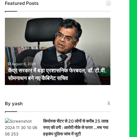
Featured Posts
केंद्र
सरकार
में
बड़ा
प्रशासनिक
फेरबदल,
डॉ.
August 6, 2026
टी.वी.
केंद्र सरकार में बड़ा प्रशासनिक फेरबदल, डॉ. टी.वी.
सोमनाथन
सोमनाथन बने नए कैबिनेट सचिव
बने
नए
कैबिनेट
सचिव
By yash
कियोस्क सेंटर से 20 लोगों से करीब 25 लाख
रुपए की ठगी : आरोपी मौके से फरार …मच गया
हड़कंप पुलिस जांच में जुटी