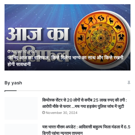
जानिए
आज
का
राशिफल,
किसे
मिलेगा
भाग्य
का
August 10, 2026
जानिए आज का राशिफल, किसे मिलेगा भाग्य का साथ और किसे रखनी
साथ
होगी सावधानी
और
किसे
रखनी
By yash
होगी
सावधानी
कियोस्क सेंटर से 20 लोगों से करीब 25 लाख रुपए की ठगी :
आरोपी मौके से फरार …मच गया हड़कंप पुलिस जांच में जुटी
November 30, 2024
यश भारत मौसम अपडेट : आदिवासी बाहुल्य जिला मंडला में 6.5
डिग्री पहुंचा न्यूनतम तापमान