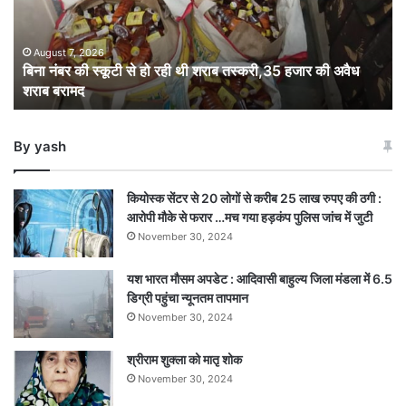
हो
रही
थी
August 7, 2026
बिना नंबर की स्कूटी से हो रही थी शराब तस्करी,35 हजार की अवैध
शराब
शराब बरामद
तस्करी,35
हजार
की
By yash
अवैध
शराब
बरामद
कियोस्क सेंटर से 20 लोगों से करीब 25 लाख रुपए की ठगी :
आरोपी मौके से फरार …मच गया हड़कंप पुलिस जांच में जुटी
November 30, 2024
यश भारत मौसम अपडेट : आदिवासी बाहुल्य जिला मंडला में 6.5
डिग्री पहुंचा न्यूनतम तापमान
November 30, 2024
श्रीराम शुक्ला को मातृ शोक
November 30, 2024