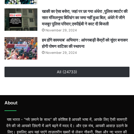
खाकी का ऐसा बसेरा, जहां पर छा गया अंधेरा ,पुलिस क्वार्टर की
सात मंजिलनुमा बिल्डिंग का जमा नहीं हुआ बिल, अंधेरे में जीने
मजबूर पुलिस परिवार,एमपीईबी ने काट दी बिजली
November 29, 2024
हम होंगे कामयाब’ अभियान : आंगनबाड़ी केंद्रों को सुंदर बनाकर
होगी पोषण वाटिका की स्थापना
November 29, 2024
All (24733)
About
यश भारत - "नये ज़माने के साथ" की कोशिश है आपकी भाषा में, आपके लिए ऎसी सामग्री
देने की जो आपको ज़िंदगी में आगे बढ़ने में मदद दे। और एक मंच, आपकी आवाज़ उठाने के
लिए। इसलिए आप यहां पाएंगे ताज़ातरीन खबरों से लेकर नौकरी, शिक्षा और नए भारत की