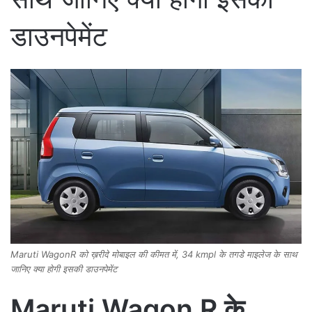
डाउनपेमेंट
Maruti WagonR को ख़रीदे मोबाइल की कीमत में, 34 kmpl के तगडे माइलेज के साथ
जानिए क्या होगी इसकी डाउनपेमेंट
Maruti Wagon R के