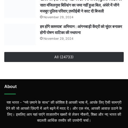
सात मंजिलनुमा बिल्डिंग का जमा नहीं हुआ बिल, अंधेरे में जीने
मजबूर पुलिस परिवार,एमपीईबी ने काट दी बिजली
November 29, 2024
हम होंगे कामयाब’ अभियान : आंगनबाड़ी केंद्रों को सुंदर बनाकर
होगी पोषण वाटिका की स्थापना
November 29, 2024
All (24733)
About
यश भारत - "नये ज़माने के साथ" की कोशिश है आपकी भाषा में, आपके लिए ऎसी सामग्री
देने की जो आपको ज़िंदगी में आगे बढ़ने में मदद दे। और एक मंच, आपकी आवाज़ उठाने के
लिए। इसलिए आप यहां पाएंगे ताज़ातरीन खबरों से लेकर नौकरी, शिक्षा और नए भारत की
बदलती आर्थिक तस्वीर की उपयोगी चर्चा।