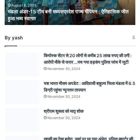
: ऐतिहासिक
August 8, 2026
मंडला अंडर-15 टीम बनी मध्यसप्रदेश राज्य चैंपियन : ऐतिहासिक जीत
जीत
हुआ भव्य स्वागत
हुआ
भव्य
स्वागत
By yash
कियोस्क सेंटर से 20 लोगों से करीब 25 लाख रुपए की ठगी :
आरोपी मौके से फरार …मच गया हड़कंप पुलिस जांच में जुटी
November 30, 2024
यश भारत मौसम अपडेट : आदिवासी बाहुल्य जिला मंडला में 6.5
डिग्री पहुंचा न्यूनतम तापमान
November 30, 2024
श्रीराम शुक्ला को मातृ शोक
November 30, 2024
खाकी का ऐसा बसेरा, जहां पर छा गया अंधेरा ,पुलिस क्वार्टर की