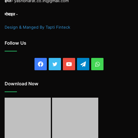
ईमेल-
yashbharat.co.in@gmail.com
मोबाइल -
Design & Manged By Tapti Finteck
Follow Us
Facebook
Twitter
YouTube
Telegram
WhatsApp
Download Now