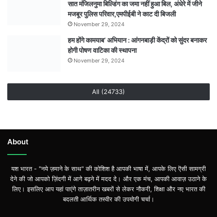
सात मंजिलनुमा बिल्डिंग का जमा नहीं हुआ बिल, अंधेरे में जीने
मजबूर पुलिस परिवार,एमपीईबी ने काट दी बिजली
November 29, 2024
हम होंगे कामयाब’ अभियान : आंगनबाड़ी केंद्रों को सुंदर बनाकर
होगी पोषण वाटिका की स्थापना
November 29, 2024
All (24733)
About
यश भारत - "नये ज़माने के साथ" की कोशिश है आपकी भाषा में, आपके लिए ऎसी सामग्री
देने की जो आपको ज़िंदगी में आगे बढ़ने में मदद दे। और एक मंच, आपकी आवाज़ उठाने के
लिए। इसलिए आप यहां पाएंगे ताज़ातरीन खबरों से लेकर नौकरी, शिक्षा और नए भारत की
बदलती आर्थिक तस्वीर की उपयोगी चर्चा।