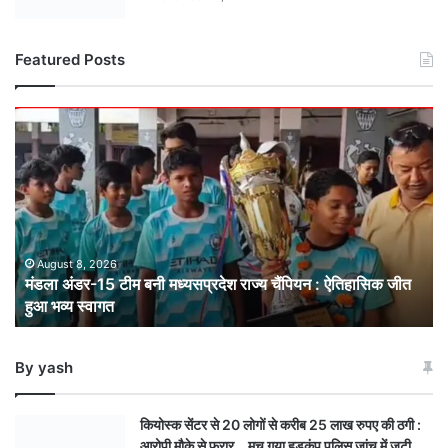
Featured Posts
मंडला
अंडर-15
टीम
बनी
मध्यसप्रदेश
राज्य
चैंपियन
: ऐतिहासिक
August 8, 2026
मंडला अंडर-15 टीम बनी मध्यसप्रदेश राज्य चैंपियन : ऐतिहासिक जीत
जीत
हुआ भव्य स्वागत
हुआ
भव्य
स्वागत
By yash
कियोस्क सेंटर से 20 लोगों से करीब 25 लाख रुपए की ठगी :
आरोपी मौके से फरार …मच गया हड़कंप पुलिस जांच में जुटी