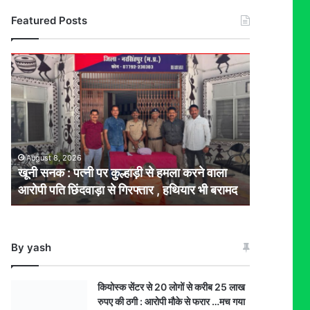
Featured Posts
खूनी
सनक
:
पत्नी
पर
कुल्हाड़ी
से
August 8, 2026
हमला
खूनी सनक : पत्नी पर कुल्हाड़ी से हमला करने वाला
करने
आरोपी पति छिंदवाड़ा से गिरफ्तार , हथियार भी बरामद
वाला
आरोपी
पति
छिंदवाड़ा
By yash
से
गिरफ्तार
,
कियोस्क सेंटर से 20 लोगों से करीब 25 लाख
हथियार
रुपए की ठगी : आरोपी मौके से फरार …मच गया
भी