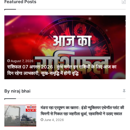
Featured Posts
राशिफल
07
अगस्त
2026
:
कुंभ
समेत
इन
August 7, 2026
राशिफल 07 अगस्त 2026 : कुंभ समेत इन राशियों के लिए आज का
राशियों
दिन रहेगा लाभकारी, सुख-समृद्धि में होगी वृद्धि
के
लिए
आज
By niraj bhai
का
दिन
रहेगा
मंडरा रहा प्रदूषण का खतरा : इंडो न्यूक्लियर एथेनॉल प्लांट की
लाभकारी,
चिमनी से निकल रहा जहरीला धुआं, रहवासियो ने उठाए सवाल
सुख-
June 4, 2026
समृद्धि
में