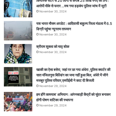
कियोस्क सेंटर से 20 लोगों से करीब 25 लाख रुपए की ठगी :
में
आरोपी मौके से फरार …मच गया हड़कंप पुलिस जांच में जुटी
इलाज
November 30, 2024
जारी;
स्वास्थ्य
यश भारत मौसम अपडेट : आदिवासी बाहुल्य जिला मंडला में 6.5
विभाग
डिग्री पहुंचा न्यूनतम तापमान
ने
बिठाई
November 30, 2024
जांच
श्रीराम शुक्ला को मातृ शोक
November 30, 2024
खाकी का ऐसा बसेरा, जहां पर छा गया अंधेरा ,पुलिस क्वार्टर की
सात मंजिलनुमा बिल्डिंग का जमा नहीं हुआ बिल, अंधेरे में जीने
मजबूर पुलिस परिवार,एमपीईबी ने काट दी बिजली
November 29, 2024
हम होंगे कामयाब’ अभियान : आंगनबाड़ी केंद्रों को सुंदर बनाकर
होगी पोषण वाटिका की स्थापना
November 29, 2024