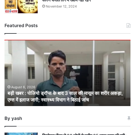
November 12, 2024
Featured Posts
बड़ी
खबर
:
पोलियो
ड्रॉप्स
के
बाद
3
August 6, 2026
बड़ी खबर : पोलियो ड्रॉप्स के बाद 3 साल की मासूम का शरीर अकड़ा,
साल
एम्स में इलाज जारी; स्वास्थ्य विभाग ने बिठाई जांच
की
मासूम
का
By yash
शरीर
अकड़ा,
एम्स