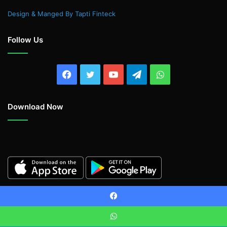
Design & Manged By Tapti Finteck
Follow Us
Facebook
Twitter
YouTube
Telegram
WhatsApp
Download Now
Facebook
WhatsApp