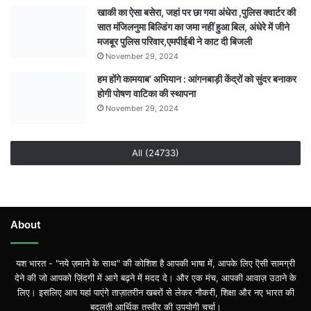
निर्माण
खाकी का ऐसा बसेरा, जहां पर छा गया अंधेरा ,पुलिस क्वार्टर की
कार्य
सात मंजिलनुमा बिल्डिंग का जमा नहीं हुआ बिल, अंधेरे में जीने
पर
मजबूर पुलिस परिवार,एमपीईबी ने काट दी बिजली
ग्रामीणों
November 29, 2024
ने
हम होंगे कामयाब’ अभियान : आंगनबाड़ी केंद्रों को सुंदर बनाकर
उठाए
होगी पोषण वाटिका की स्थापना
सवाल
November 29, 2024
All (24733)
About
यश भारत - "नये ज़माने के साथ" की कोशिश है आपकी भाषा में, आपके लिए ऎसी सामग्री
देने की जो आपको ज़िंदगी में आगे बढ़ने में मदद दे। और एक मंच, आपकी आवाज़ उठाने के
लिए। इसलिए आप यहां पाएंगे ताज़ातरीन खबरों से लेकर नौकरी, शिक्षा और नए भारत की
बदलती आर्थिक तस्वीर की उपयोगी चर्चा।