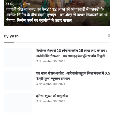
:
August 8, 2026
कागज़ी खेल या बजट का फेर? : 12 लाख की आंगनबाड़ी में गड़बड़ी के
12
आरोप: निर्माण के बीच बदली ड्राइंग… वन क्षेत्र से पत्थर निकालने का भी
लाख
विवाद, निर्माण कार्य पर ग्रामीणों ने उठाए सवाल
की
आंगनबाड़ी
में
By yash
गड़बड़ी
के
आरोप:
कियोस्क सेंटर से 20 लोगों से करीब 25 लाख रुपए की ठगी :
निर्माण
आरोपी मौके से फरार …मच गया हड़कंप पुलिस जांच में जुटी
के
November 30, 2024
बीच
बदली
यश भारत मौसम अपडेट : आदिवासी बाहुल्य जिला मंडला में 6.5
ड्राइंग… वन
डिग्री पहुंचा न्यूनतम तापमान
क्षेत्र
से
November 30, 2024
पत्थर
निकालने
श्रीराम शुक्ला को मातृ शोक
का
November 30, 2024
भी
विवाद,