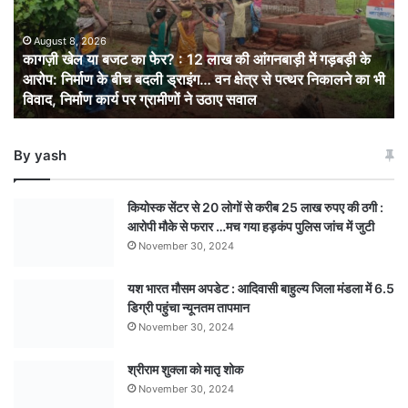
का
फेर?
:
August 8, 2026
कागज़ी खेल या बजट का फेर? : 12 लाख की आंगनबाड़ी में गड़बड़ी के
12
आरोप: निर्माण के बीच बदली ड्राइंग… वन क्षेत्र से पत्थर निकालने का भी
लाख
विवाद, निर्माण कार्य पर ग्रामीणों ने उठाए सवाल
की
आंगनबाड़ी
में
By yash
गड़बड़ी
के
आरोप:
कियोस्क सेंटर से 20 लोगों से करीब 25 लाख रुपए की ठगी :
निर्माण
आरोपी मौके से फरार …मच गया हड़कंप पुलिस जांच में जुटी
के
November 30, 2024
बीच
बदली
यश भारत मौसम अपडेट : आदिवासी बाहुल्य जिला मंडला में 6.5
ड्राइंग… वन
डिग्री पहुंचा न्यूनतम तापमान
क्षेत्र
से
November 30, 2024
पत्थर
निकालने
श्रीराम शुक्ला को मातृ शोक
का
November 30, 2024
भी