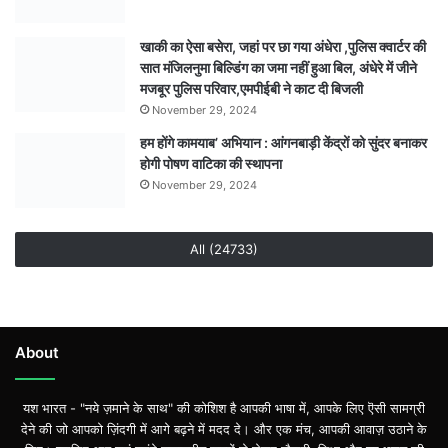
विवाद,
निर्माण
खाकी का ऐसा बसेरा, जहां पर छा गया अंधेरा ,पुलिस क्वार्टर की
कार्य
सात मंजिलनुमा बिल्डिंग का जमा नहीं हुआ बिल, अंधेरे में जीने
पर
मजबूर पुलिस परिवार,एमपीईबी ने काट दी बिजली
ग्रामीणों
November 29, 2024
ने
हम होंगे कामयाब’ अभियान : आंगनबाड़ी केंद्रों को सुंदर बनाकर
उठाए
होगी पोषण वाटिका की स्थापना
सवाल
November 29, 2024
All (24733)
About
यश भारत - "नये ज़माने के साथ" की कोशिश है आपकी भाषा में, आपके लिए ऎसी सामग्री
देने की जो आपको ज़िंदगी में आगे बढ़ने में मदद दे। और एक मंच, आपकी आवाज़ उठाने के