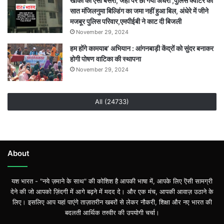
खाकी का ऐसा बसेरा, जहां पर छा गया अंधेरा ,पुलिस क्वार्टर की
सात मंजिलनुमा बिल्डिंग का जमा नहीं हुआ बिल, अंधेरे में जीने
मजबूर पुलिस परिवार,एमपीईबी ने काट दी बिजली
November 29, 2024
हम होंगे कामयाब’ अभियान : आंगनबाड़ी केंद्रों को सुंदर बनाकर
होगी पोषण वाटिका की स्थापना
November 29, 2024
All (24733)
About
यश भारत - "नये ज़माने के साथ" की कोशिश है आपकी भाषा में, आपके लिए ऎसी सामग्री
देने की जो आपको ज़िंदगी में आगे बढ़ने में मदद दे। और एक मंच, आपकी आवाज़ उठाने के
लिए। इसलिए आप यहां पाएंगे ताज़ातरीन खबरों से लेकर नौकरी, शिक्षा और नए भारत की
बदलती आर्थिक तस्वीर की उपयोगी चर्चा।