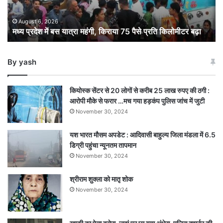
75
पैसे
August 6, 2026
मध्य प्रदेश में बस यात्रा महंगी, किराया 75 पैसे प्रति किलोमीटर बढ़ा
प्रति
किलोमीटर
बढ़ा
By yash
कियोस्क सेंटर से 20 लोगों से करीब 25 लाख रुपए की ठगी :
आरोपी मौके से फरार …मच गया हड़कंप पुलिस जांच में जुटी
November 30, 2024
यश भारत मौसम अपडेट : आदिवासी बाहुल्य जिला मंडला में 6.5
डिग्री पहुंचा न्यूनतम तापमान
November 30, 2024
श्रीराम शुक्ला को मातृ शोक
November 30, 2024