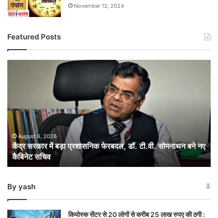
November 12, 2024
Featured Posts
केंद्र
सरकार
में
बड़ा
प्रशासनिक
फेरबदल,
डॉ.
टी.वी.
August 6, 2026
केंद्र सरकार में बड़ा प्रशासनिक फेरबदल, डॉ. टी.वी. सोमनाथन बने नए
सोमनाथन
कैबिनेट सचिव
बने
नए
कैबिनेट
By yash
सचिव
कियोस्क सेंटर से 20 लोगों से करीब 25 लाख रुपए की ठगी :