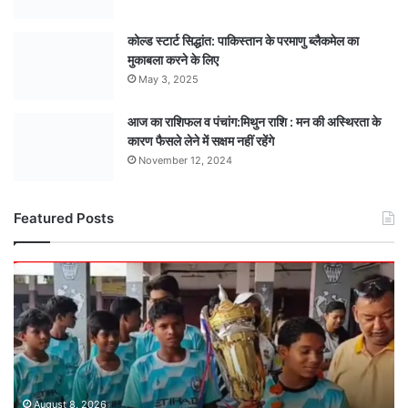
कोल्ड स्टार्ट सिद्धांत: पाकिस्तान के परमाणु ब्लैकमेल का
मुकाबला करने के लिए
May 3, 2025
आज का राशिफल व पंचांग:मिथुन राशि : मन की अस्थिरता के
कारण फैसले लेने में सक्षम नहीं रहेंगे
November 12, 2024
Featured Posts
मंडला
अंडर-15
टीम
बनी
मध्यसप्रदेश
राज्य
चैंपियन
: ऐतिहासिक
August 8, 2026