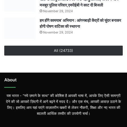
मजबूर पुलिस परिवार,एमपीईबी ने काट दी बिजली
November 29, 2024
हम होंगे कामयाब’ अभियान : आंगनबाड़ी केंद्रों को सुंदर बनाकर
होगी पोषण वाटिका की स्थापना
November 29, 2024
All (24733)
About
यश भारत - "नये ज़माने के साथ" की कोशिश है आपकी भाषा में, आपके लिए ऎसी सामग्री
देने की जो आपको ज़िंदगी में आगे बढ़ने में मदद दे। और एक मंच, आपकी आवाज़ उठाने के
लिए। इसलिए आप यहां पाएंगे ताज़ातरीन खबरों से लेकर नौकरी, शिक्षा और नए भारत की
बदलती आर्थिक तस्वीर की उपयोगी चर्चा।