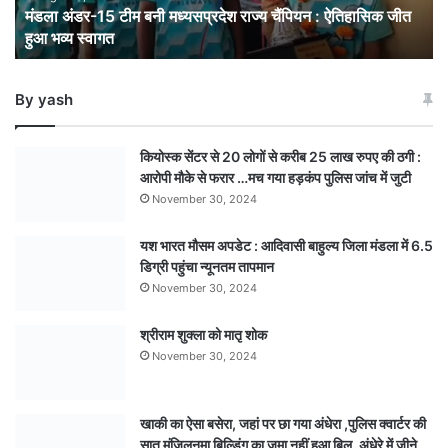
मंडला अंडर-15 टीम बनी मध्यसप्रदेश राज्य चैंपियन : ऐतिहासिक जीत
जीत
हुआ भव्य स्वागत
हुआ
भव्य
स्वागत
By yash
कियोस्क सेंटर से 20 लोगों से करीब 25 लाख रुपए की ठगी :
आरोपी मौके से फरार …मच गया हड़कंप पुलिस जांच में जुटी
November 30, 2024
यश भारत मौसम अपडेट : आदिवासी बाहुल्य जिला मंडला में 6.5
डिग्री पहुंचा न्यूनतम तापमान
November 30, 2024
श्रीराम शुक्ला को मातृ शोक
November 30, 2024
खाकी का ऐसा बसेरा, जहां पर छा गया अंधेरा ,पुलिस क्वार्टर की
सात मंजिलनुमा बिल्डिंग का जमा नहीं हुआ बिल, अंधेरे में जीने