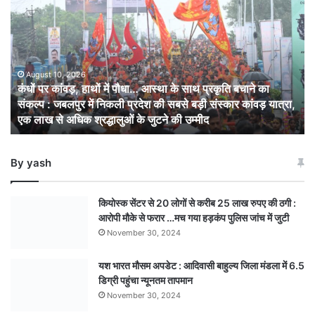
पर
कांवड़,
हाथों
में
पौधा…
आस्था
August 10, 2026
कंधों पर कांवड़, हाथों में पौधा… आस्था के साथ प्रकृति बचाने का
के
संकल्प : जबलपुर में निकली प्रदेश की सबसे बड़ी संस्कार कांवड़ यात्रा,
साथ
एक लाख से अधिक श्रद्धालुओं के जुटने की उम्मीद
प्रकृति
बचाने
का
By yash
संकल्प
: जबलपुर
में
कियोस्क सेंटर से 20 लोगों से करीब 25 लाख रुपए की ठगी :
निकली
आरोपी मौके से फरार …मच गया हड़कंप पुलिस जांच में जुटी
प्रदेश
November 30, 2024
की
सबसे
यश भारत मौसम अपडेट : आदिवासी बाहुल्य जिला मंडला में 6.5
बड़ी
डिग्री पहुंचा न्यूनतम तापमान
संस्कार
कांवड़
November 30, 2024
यात्रा,