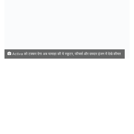
Activa को टक्कर देगा अब यामाहा की ये स्कूटर, फीचर्स और दमदार इंजन में देखे कीमत