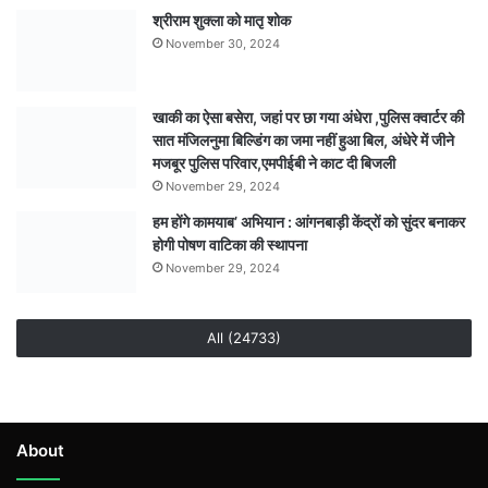
एक
श्रीराम शुक्ला को मातृ शोक
लाख
November 30, 2024
से
अधिक
श्रद्धालुओं
खाकी का ऐसा बसेरा, जहां पर छा गया अंधेरा ,पुलिस क्वार्टर की
के
सात मंजिलनुमा बिल्डिंग का जमा नहीं हुआ बिल, अंधेरे में जीने
जुटने
मजबूर पुलिस परिवार,एमपीईबी ने काट दी बिजली
की
November 29, 2024
उम्मीद
हम होंगे कामयाब’ अभियान : आंगनबाड़ी केंद्रों को सुंदर बनाकर
होगी पोषण वाटिका की स्थापना
November 29, 2024
All (24733)
About