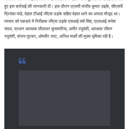
हुए इस कार्रवाई की जानकारी दी। इस दौरान एएसपी संजीव कुमार उइके, सीएसपी
प्रियंका पांडे, देहात टीआई जीएस उड़के सहित देहात थाने का अमला मौजूद था।
तस्कर को पकडऩे में निरीक्षक जीएस उड़के एसआई वर्षा सिंह, एएसआई रूपेश
यादव, प्रधान आरक्षक लीलाधर कुसमारिया, अमीर रघुवंशी, आरक्षक जीवन
रघुवंशी, संजय तुरकर, ओमवीर जाट, अनिल मार्को की मुख्य भूमिका रही है।