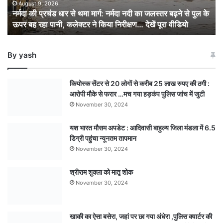
नर्मदा
August 9, 2026
नर्मदा की प्रचंड धार से थमा मार्ग: नर्मदा नदी का जलस्तर बढ़ने से पुल के
नदी
ऊपर बह रहा पानी, कलेक्टर ने किया निरीक्षण… देखें पूरा वीडियो
का
जलस्तर
बढ़ने
By yash
से
पुल
के
कियोस्क सेंटर से 20 लोगों से करीब 25 लाख रुपए की ठगी :
ऊपर
आरोपी मौके से फरार …मच गया हड़कंप पुलिस जांच में जुटी
बह
November 30, 2024
रहा
पानी,
यश भारत मौसम अपडेट : आदिवासी बाहुल्य जिला मंडला में 6.5
कलेक्टर
डिग्री पहुंचा न्यूनतम तापमान
ने
किया
November 30, 2024
निरीक्षण…
देखें
श्रीराम शुक्ला को मातृ शोक
पूरा
November 30, 2024
वीडियो
खाकी का ऐसा बसेरा, जहां पर छा गया अंधेरा ,पुलिस क्वार्टर की