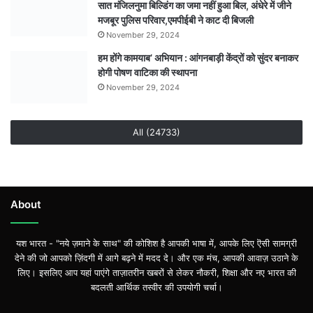
सात मंजिलनुमा बिल्डिंग का जमा नहीं हुआ बिल, अंधेरे में जीने
मजबूर पुलिस परिवार,एमपीईबी ने काट दी बिजली
November 29, 2024
हम होंगे कामयाब’ अभियान : आंगनबाड़ी केंद्रों को सुंदर बनाकर
होगी पोषण वाटिका की स्थापना
November 29, 2024
All (24733)
About
यश भारत - "नये ज़माने के साथ" की कोशिश है आपकी भाषा में, आपके लिए ऎसी सामग्री
देने की जो आपको ज़िंदगी में आगे बढ़ने में मदद दे। और एक मंच, आपकी आवाज़ उठाने के
लिए। इसलिए आप यहां पाएंगे ताज़ातरीन खबरों से लेकर नौकरी, शिक्षा और नए भारत की
बदलती आर्थिक तस्वीर की उपयोगी चर्चा।