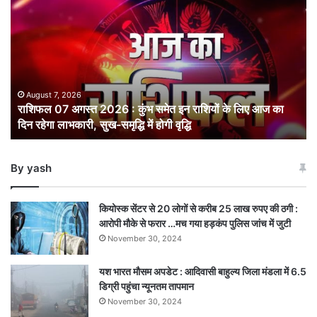
07
अगस्त
2026
:
कुंभ
समेत
इन
August 7, 2026
राशिफल 07 अगस्त 2026 : कुंभ समेत इन राशियों के लिए आज का
राशियों
दिन रहेगा लाभकारी, सुख-समृद्धि में होगी वृद्धि
के
लिए
आज
By yash
का
दिन
रहेगा
कियोस्क सेंटर से 20 लोगों से करीब 25 लाख रुपए की ठगी :
लाभकारी,
आरोपी मौके से फरार …मच गया हड़कंप पुलिस जांच में जुटी
सुख-
November 30, 2024
समृद्धि
में
यश भारत मौसम अपडेट : आदिवासी बाहुल्य जिला मंडला में 6.5
होगी
डिग्री पहुंचा न्यूनतम तापमान
वृद्धि
November 30, 2024