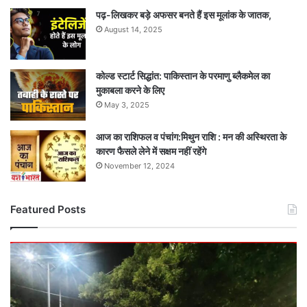
पढ़-लिखकर बड़े अफसर बनते हैं इस मूलांक के जातक,
August 14, 2025
कोल्ड स्टार्ट सिद्धांत: पाकिस्तान के परमाणु ब्लैकमेल का
मुकाबला करने के लिए
May 3, 2025
आज का राशिफल व पंचांग:मिथुन राशि : मन की अस्थिरता के
कारण फैसले लेने में सक्षम नहीं रहेंगे
November 12, 2024
Featured Posts
कांवड़ियों
पर
हमला:
गाड़ी
टकराने