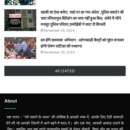
खाकी का ऐसा बसेरा, जहां पर छा गया अंधेरा ,पुलिस क्वार्टर की
सात मंजिलनुमा बिल्डिंग का जमा नहीं हुआ बिल, अंधेरे में जीने
मजबूर पुलिस परिवार,एमपीईबी ने काट दी बिजली
November 29, 2024
हम होंगे कामयाब’ अभियान : आंगनबाड़ी केंद्रों को सुंदर बनाकर
होगी पोषण वाटिका की स्थापना
November 29, 2024
All (24733)
About
यश भारत - "नये ज़माने के साथ" की कोशिश है आपकी भाषा में, आपके लिए ऎसी सामग्री
देने की जो आपको ज़िंदगी में आगे बढ़ने में मदद दे। और एक मंच, आपकी आवाज़ उठाने के
लिए। इसलिए आप यहां पाएंगे ताज़ातरीन खबरों से लेकर नौकरी, शिक्षा और नए भारत की