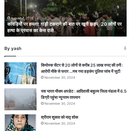
की
बात
पर
August 7, 2026
कांवड़ियों पर हमला: गाड़ी टकराने की बात पर खूनी झड़प, 20 लोगों पर
खूनी
हत्या के प्रयास का केस दर्ज!
झड़प,
20
लोगों
By yash
पर
हत्या
के
कियोस्क सेंटर से 20 लोगों से करीब 25 लाख रुपए की ठगी :
प्रयास
आरोपी मौके से फरार …मच गया हड़कंप पुलिस जांच में जुटी
का
November 30, 2024
केस
दर्ज!
यश भारत मौसम अपडेट : आदिवासी बाहुल्य जिला मंडला में 6.5
डिग्री पहुंचा न्यूनतम तापमान
November 30, 2024
श्रीराम शुक्ला को मातृ शोक
November 30, 2024