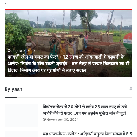
कागज़ी
खेल
या
बजट
का
फेर?
:
August 8, 2026
कागज़ी खेल या बजट का फेर? : 12 लाख की आंगनबाड़ी में गड़बड़ी के
12
आरोप: निर्माण के बीच बदली ड्राइंग… वन क्षेत्र से पत्थर निकालने का भी
लाख
विवाद, निर्माण कार्य पर ग्रामीणों ने उठाए सवाल
की
आंगनबाड़ी
में
By yash
गड़बड़ी
के
आरोप:
कियोस्क सेंटर से 20 लोगों से करीब 25 लाख रुपए की ठगी :
निर्माण
आरोपी मौके से फरार …मच गया हड़कंप पुलिस जांच में जुटी
के
November 30, 2024
बीच
बदली
यश भारत मौसम अपडेट : आदिवासी बाहुल्य जिला मंडला में 6.5
ड्राइंग… वन