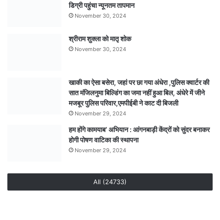
डिग्री पहुंचा न्यूनतम तापमान
क्षेत्र
से
November 30, 2024
पत्थर
निकालने
श्रीराम शुक्ला को मातृ शोक
का
November 30, 2024
भी
विवाद,
निर्माण
खाकी का ऐसा बसेरा, जहां पर छा गया अंधेरा ,पुलिस क्वार्टर की
कार्य
सात मंजिलनुमा बिल्डिंग का जमा नहीं हुआ बिल, अंधेरे में जीने
पर
मजबूर पुलिस परिवार,एमपीईबी ने काट दी बिजली
ग्रामीणों
November 29, 2024
ने
हम होंगे कामयाब’ अभियान : आंगनबाड़ी केंद्रों को सुंदर बनाकर
उठाए
होगी पोषण वाटिका की स्थापना
सवाल
November 29, 2024
All (24733)