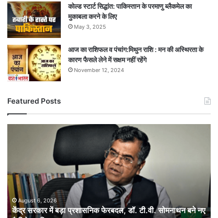
कोल्ड स्टार्ट सिद्धांत: पाकिस्तान के परमाणु ब्लैकमेल का
मुकाबला करने के लिए
May 3, 2025
आज का राशिफल व पंचांग:मिथुन राशि : मन की अस्थिरता के
कारण फैसले लेने में सक्षम नहीं रहेंगे
November 12, 2024
Featured Posts
केंद्र
सरकार
में
बड़ा
प्रशासनिक
फेरबदल,
डॉ.
टी.वी.
August 6, 2026
केंद्र सरकार में बड़ा प्रशासनिक फेरबदल, डॉ. टी.वी. सोमनाथन बने नए
सोमनाथन