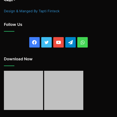
मोबाइल -
Design & Manged By Tapti Finteck
Follow Us
Facebook
Twitter
YouTube
Telegram
WhatsApp
Download Now