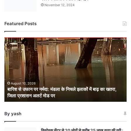
November 12, 2024
Featured Posts
बारिश
से
उफान
पर
नर्मदा:
मंडला
के
निचले
August 10, 2026
बारिश से उफान पर नर्मदा: मंडला के निचले इलाकों में बाढ़ का खतरा,
इलाकों
जिला प्रशासन अलर्ट मोड पर
में
बाढ़
का
By yash
खतरा,
जिला
प्रशासन
कियोस्क सेंटर से 20 लोगों से करीब 25 लाख रुपए की ठगी :