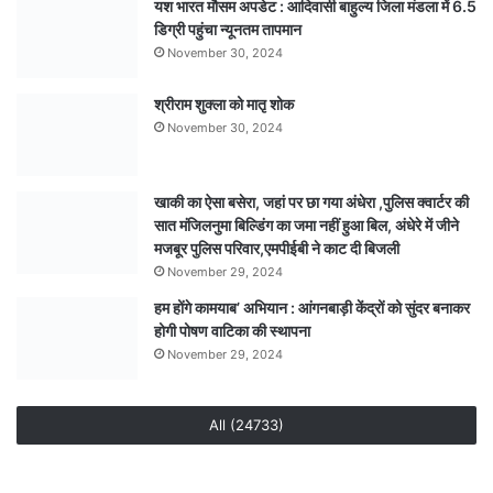
यश भारत मौसम अपडेट : आदिवासी बाहुल्य जिला मंडला में 6.5
छुट्टी
डिग्री पहुंचा न्यूनतम तापमान
सरकारी,
निजी
November 30, 2024
और
अनुदान
श्रीराम शुक्ला को मातृ शोक
प्राप्त
November 30, 2024
स्कूलों
पर
लागू
खाकी का ऐसा बसेरा, जहां पर छा गया अंधेरा ,पुलिस क्वार्टर की
होगा
सात मंजिलनुमा बिल्डिंग का जमा नहीं हुआ बिल, अंधेरे में जीने
आदेश
मजबूर पुलिस परिवार,एमपीईबी ने काट दी बिजली
शिक्षक
November 29, 2024
कर्मचारी
हम होंगे कामयाब’ अभियान : आंगनबाड़ी केंद्रों को सुंदर बनाकर
स्कूल
होगी पोषण वाटिका की स्थापना
में
रहेंगे
November 29, 2024
मौजूद
All (24733)