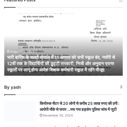
भारी
बारिश
के
चलते
भोपाल
में
11
August 10, 2026
भारी बारिश के चलते भोपाल में 11 अगस्त को सभी स्कूल बंद, नर्सरी से
अगस्त
12वीं तक के विद्यार्थियों की छुट्टी सरकारी, निजी और अनुदान प्राप्त
को
स्कूलों पर लागू होगा आदेश शिक्षक कर्मचारी स्कूल में रहेंगे मौजूद
सभी
स्कूल
बंद,
By yash
नर्सरी
से
12वीं
कियोस्क सेंटर से 20 लोगों से करीब 25 लाख रुपए की ठगी :
तक
आरोपी मौके से फरार …मच गया हड़कंप पुलिस जांच में जुटी
के
November 30, 2024
विद्यार्थियों
की