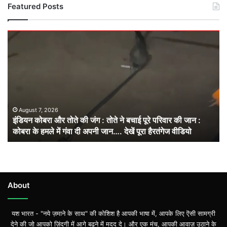
Featured Posts
इंडियन
कोबरा
और
तोते
की
जंग
:
तोते
August 7, 2026
इंडियन कोबरा और तोते की जंग : तोते ने बचाई पूरे परिवार की जान :
ने
कोबरा के हमले में गंवा दी अपनी जान…. देखें पूरा हैरतंगेज वीडियो
बचाई
पूरे
परिवार
की
जान
:
About
कोबरा
के
यश भारत - "नये ज़माने के साथ" की कोशिश है आपकी भाषा में, आपके लिए ऎसी सामग्री
हमले
देने की जो आपको ज़िंदगी में आगे बढ़ने में मदद दे। और एक मंच, आपकी आवाज़ उठाने के
में