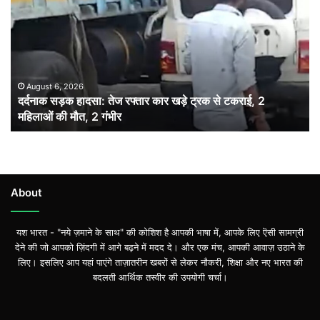
हादसा:
तेज
रफ्तार
कार
खड़े
ट्रक
August 6, 2026
दर्दनाक सड़क हादसा: तेज रफ्तार कार खड़े ट्रक से टकराई, 2
से
महिलाओं की मौत, 2 गंभीर
टकराई,
2
महिलाओं
की
मौत,
2
About
गंभीर
यश भारत - "नये ज़माने के साथ" की कोशिश है आपकी भाषा में, आपके लिए ऎसी सामग्री
देने की जो आपको ज़िंदगी में आगे बढ़ने में मदद दे। और एक मंच, आपकी आवाज़ उठाने के
लिए। इसलिए आप यहां पाएंगे ताज़ातरीन खबरों से लेकर नौकरी, शिक्षा और नए भारत की
बदलती आर्थिक तस्वीर की उपयोगी चर्चा।