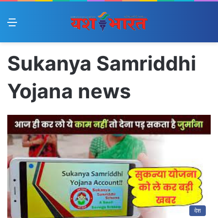
Menu
Sukanya Samriddhi
Yojana news
देश