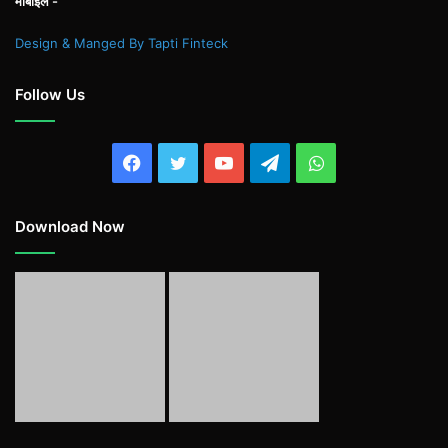
मोबाइल -
Design & Manged By Tapti Finteck
Follow Us
Facebook
Twitter
YouTube
Telegram
WhatsApp
Download Now