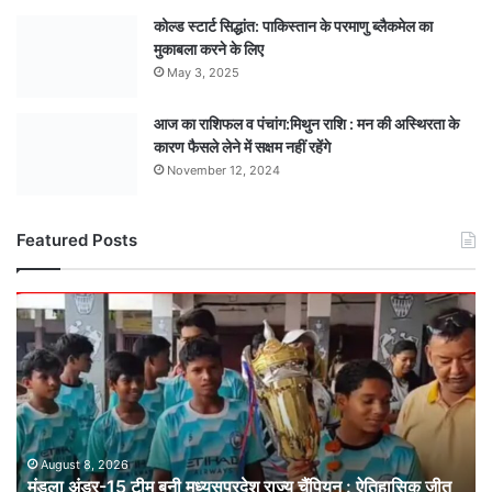
कोल्ड स्टार्ट सिद्धांत: पाकिस्तान के परमाणु ब्लैकमेल का
मुकाबला करने के लिए
May 3, 2025
आज का राशिफल व पंचांग:मिथुन राशि : मन की अस्थिरता के
कारण फैसले लेने में सक्षम नहीं रहेंगे
November 12, 2024
Featured Posts
मंडला
अंडर-15
टीम
बनी
मध्यसप्रदेश
राज्य
चैंपियन
: ऐतिहासिक
August 8, 2026
मंडला अंडर-15 टीम बनी मध्यसप्रदेश राज्य चैंपियन : ऐतिहासिक जीत
जीत