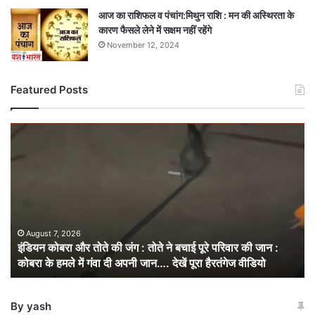
आज का राशिफल व पंचांग:मिथुन राशि : मन की अस्थिरता के
कारण फैसले लेने में सक्षम नहीं रहेंगे
November 12, 2024
Featured Posts
इंडियन
कोबरा
और
तोते
की
जंग
:
तोते
August 7, 2026
इंडियन कोबरा और तोते की जंग : तोते ने बचाई पूरे परिवार की जान :
ने
कोबरा के हमले में गंवा दी अपनी जान…. देखें पूरा हैरतंगेज वीडियो
बचाई
पूरे
परिवार
By yash
की