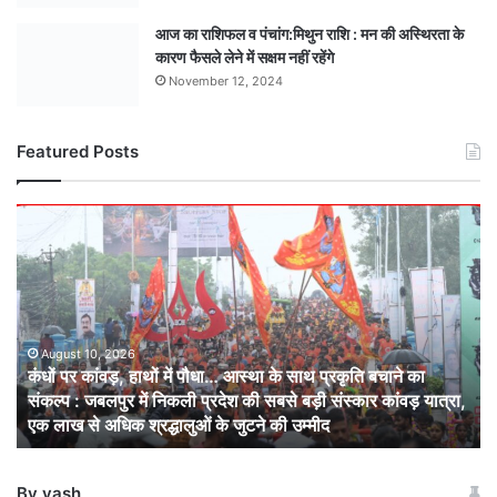
आज का राशिफल व पंचांग:मिथुन राशि : मन की अस्थिरता के
कारण फैसले लेने में सक्षम नहीं रहेंगे
November 12, 2024
Featured Posts
कंधों
पर
कांवड़,
हाथों
में
पौधा…
आस्था
August 10, 2026
कंधों पर कांवड़, हाथों में पौधा… आस्था के साथ प्रकृति बचाने का
के
संकल्प : जबलपुर में निकली प्रदेश की सबसे बड़ी संस्कार कांवड़ यात्रा,
साथ
एक लाख से अधिक श्रद्धालुओं के जुटने की उम्मीद
प्रकृति
बचाने
का
By yash
संकल्प