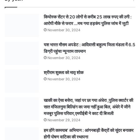
: जबलपुर
में
कियोस्क सेंटर से 20 लोगों से करीब 25 लाख रुपए की ठगी :
निकली
आरोपी मौके से फरार …मच गया हड़कंप पुलिस जांच में जुटी
प्रदेश
November 30, 2024
की
सबसे
यश भारत मौसम अपडेट : आदिवासी बाहुल्य जिला मंडला में 6.5
बड़ी
डिग्री पहुंचा न्यूनतम तापमान
संस्कार
कांवड़
November 30, 2024
यात्रा,
एक
श्रीराम शुक्ला को मातृ शोक
लाख
November 30, 2024
से
अधिक
श्रद्धालुओं
खाकी का ऐसा बसेरा, जहां पर छा गया अंधेरा ,पुलिस क्वार्टर की
के
सात मंजिलनुमा बिल्डिंग का जमा नहीं हुआ बिल, अंधेरे में जीने
जुटने
मजबूर पुलिस परिवार,एमपीईबी ने काट दी बिजली
की
November 29, 2024
उम्मीद
हम होंगे कामयाब’ अभियान : आंगनबाड़ी केंद्रों को सुंदर बनाकर
होगी पोषण वाटिका की स्थापना