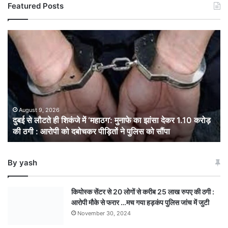
Featured Posts
दुबई
से
लौटते
ही
शिकंजे
में
‘महाठग’:
मुनाफे
August 9, 2026
दुबई से लौटते ही शिकंजे में ‘महाठग’: मुनाफे का झांसा देकर 1.10 करोड़
का
की ठगी : आरोपी को दबोचकर पीड़ितों ने पुलिस को सौंपा
झांसा
देकर
1.10
By yash
करोड़
की
ठगी
कियोस्क सेंटर से 20 लोगों से करीब 25 लाख रुपए की ठगी :
: आरोपी
आरोपी मौके से फरार …मच गया हड़कंप पुलिस जांच में जुटी
को
November 30, 2024
दबोचकर
पीड़ितों