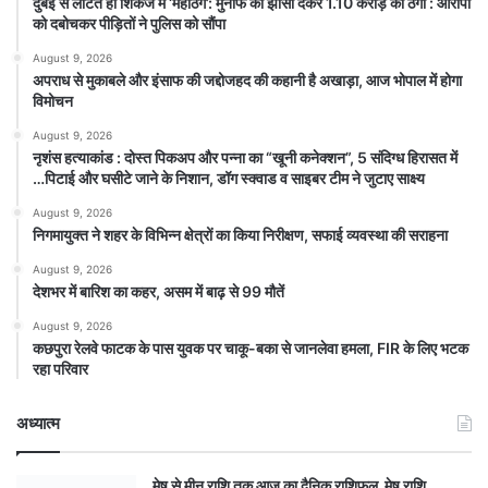
दुबई से लौटते ही शिकंजे में ‘महाठग’: मुनाफे का झांसा देकर 1.10 करोड़ की ठगी : आरोपी
को दबोचकर पीड़ितों ने पुलिस को सौंपा
August 9, 2026
अपराध से मुकाबले और इंसाफ की जद्दोजहद की कहानी है अखाड़ा, आज भोपाल में होगा
विमोचन
August 9, 2026
नृशंस हत्याकांड : दोस्त पिकअप और पन्ना का “खूनी कनेक्शन”, 5 संदिग्ध हिरासत में
…पिटाई और घसीटे जाने के निशान, डॉग स्क्वाड व साइबर टीम ने जुटाए साक्ष्य
August 9, 2026
निगमायुक्त ने शहर के विभिन्न क्षेत्रों का किया निरीक्षण, सफाई व्यवस्था की सराहना
August 9, 2026
देशभर में बारिश का कहर, असम में बाढ़ से 99 मौतें
August 9, 2026
कछपुरा रेलवे फाटक के पास युवक पर चाकू-बका से जानलेवा हमला, FIR के लिए भटक
रहा परिवार
अध्यात्म
मेष से मीन राशि तक आज का दैनिक राशिफल मेष राशि