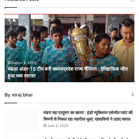
मंडला
अंडर-15
टीम
बनी
मध्यसप्रदेश
राज्य
चैंपियन
: ऐतिहासिक
August 8, 2026
मंडला अंडर-15 टीम बनी मध्यसप्रदेश राज्य चैंपियन : ऐतिहासिक जीत
जीत
हुआ भव्य स्वागत
हुआ
भव्य
स्वागत
By niraj bhai
मंडरा रहा प्रदूषण का खतरा : इंडो न्यूक्लियर एथेनॉल प्लांट की
चिमनी से निकल रहा जहरीला धुआं, रहवासियो ने उठाए सवाल
June 4, 2026