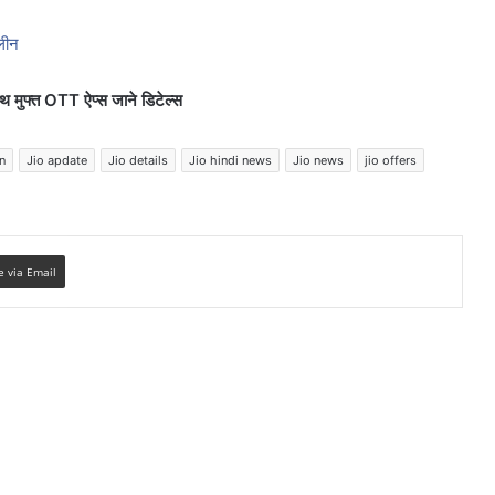
िलीन
ाथ मुफ्त OTT ऐप्स जाने डिटेल्स
n
Jio apdate
Jio details
Jio hindi news
Jio news
jio offers
e via Email