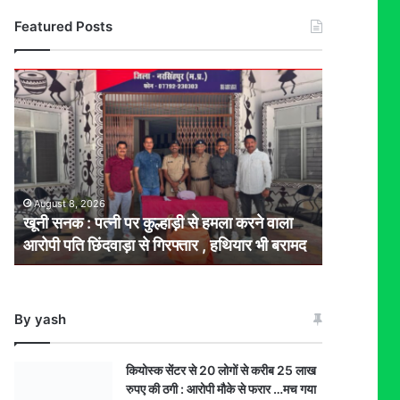
Featured Posts
खूनी
सनक
:
पत्नी
पर
कुल्हाड़ी
से
August 8, 2026
हमला
खूनी सनक : पत्नी पर कुल्हाड़ी से हमला करने वाला
करने
आरोपी पति छिंदवाड़ा से गिरफ्तार , हथियार भी बरामद
वाला
आरोपी
पति
छिंदवाड़ा
By yash
से
गिरफ्तार
,
कियोस्क सेंटर से 20 लोगों से करीब 25 लाख
हथियार
रुपए की ठगी : आरोपी मौके से फरार …मच गया
भी