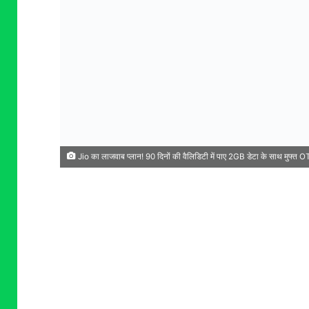
Jio का लाजवाब प्लान! 90 दिनों की वैलिडिटी में पाए 2GB डेटा के साथ मुफ्त OT