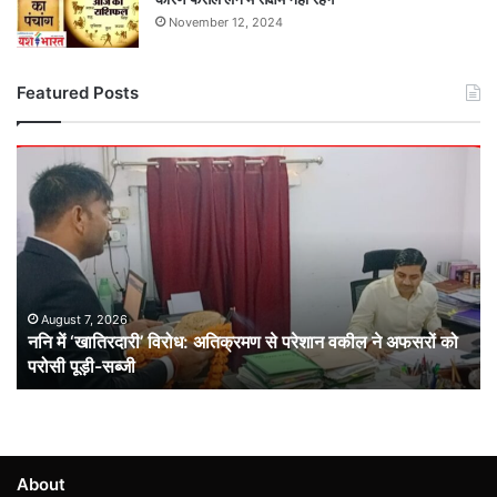
November 12, 2024
Featured Posts
ननि
में
‘खातिरदारी’
विरोध:
अतिक्रमण
से
परेशान
वकील
August 7, 2026
ननि में ‘खातिरदारी’ विरोध: अतिक्रमण से परेशान वकील ने अफसरों को
ने
परोसी पूड़ी-सब्जी
अफसरों
को
परोसी
पूड़ी-
सब्जी
About