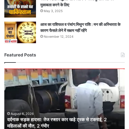
मुकाबला करने के लिए
May 3, 2025
आज का राशिफल व पंचांग:मिथुन राशि : मन की अस्थिरता के
कारण फैसले लेने में सक्षम नहीं रहेंगे
November 12, 2024
Featured Posts
दर्दनाक
सड़क
हादसा:
तेज
रफ्तार
कार
खड़े
ट्रक
August 6, 2026
दर्दनाक सड़क हादसा: तेज रफ्तार कार खड़े ट्रक से टकराई, 2
से
महिलाओं की मौत, 2 गंभीर
टकराई,