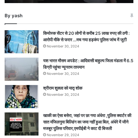
2
महिलाओं
By yash
की
मौत,
2
कियोस्क सेंटर से 20 लोगों से करीब 25 लाख रुपए की ठगी :
गंभीर
आरोपी मौके से फरार …मच गया हड़कंप पुलिस जांच में जुटी
November 30, 2024
यश भारत मौसम अपडेट : आदिवासी बाहुल्य जिला मंडला में 6.5
डिग्री पहुंचा न्यूनतम तापमान
November 30, 2024
श्रीराम शुक्ला को मातृ शोक
November 30, 2024
खाकी का ऐसा बसेरा, जहां पर छा गया अंधेरा ,पुलिस क्वार्टर की
सात मंजिलनुमा बिल्डिंग का जमा नहीं हुआ बिल, अंधेरे में जीने
मजबूर पुलिस परिवार,एमपीईबी ने काट दी बिजली
November 29, 2024