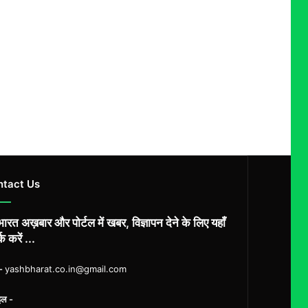
ntact Us
ारत अख़बार और पोर्टल में खबर, विज्ञापन देने के लिए यहाँ
्क करें ...
ल-
yashbharat.co.in@gmail.com
इल -