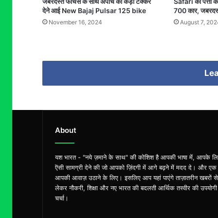
जबरदस्त फीचर्स के साथ अपाचे को कड़ी टक्कर
Safari का पत्त
देने आई New Bajaj Pulsar 125 bike
700 कार, जबरदस्
November 16, 2024
August 7, 202
Lea
About
यश भारत - "नये ज़माने के साथ" की कोशिश है आपकी भाषा में, आपके ल
ऎसी सामग्री देने की जो आपको ज़िंदगी में आगे बढ़ने में मदद दे। और एक
आपकी आवाज़ उठाने के लिए। इसलिए आप यहां पाएंगे ताज़ातरीन खबरों से
लेकर नौकरी, शिक्षा और नए भारत की बदलती आर्थिक तस्वीर की उपयोगी
चर्चा।