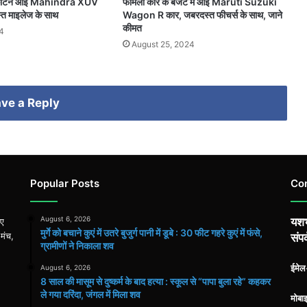
ा काटने आई Mahindra XUV
फैमिली कार के बजट में आई Maruti Suzuki
त माइलेज के साथ
Wagon R कार, जबरदस्त फीचर्स के साथ, जाने
कीमत
4
August 25, 2024
ve a Reply
Popular Posts
Co
August 6, 2026
यशभ
िए
मुर्गे को बचाने कुएं में उतरे बुजुर्ग पानी में डूबे : 30 फीट गहरे कुएं में फंसे,
 मंच,
संपर
ग्रामीणों ने निकाला शव
ईमे
August 6, 2026
8 साल की मासूम से दुष्कर्म के बाद हत्या : स्कूल से “पापा बुला रहे” कहकर
ले गया दरिंदा, जंगल में मिला शव
मोबा