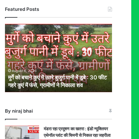
Featured Posts
मुर्गे
को
बचाने
कुएं
में
उतरे
बुजुर्ग
August 6, 2026
पानी
मुर्गे को बचाने कुएं में उतरे बुजुर्ग पानी में डूबे : 30 फीट
में
गहरे कुएं में फंसे, ग्रामीणों ने निकाला शव
डूबे
:
30
फीट
By niraj bhai
गहरे
कुएं
में
मंडरा रहा प्रदूषण का खतरा : इंडो न्यूक्लियर
फंसे,
एथेनॉल प्लांट की चिमनी से निकल रहा जहरीला
ग्रामीणों