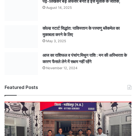
पढ़-लिखकर बड़े अफसर बनते हैं इस मूलांक के जातक,
August 14, 2025
कोल्ड स्टार्ट सिद्धांत: पाकिस्तान के परमाणु ब्लैकमेल का
मुकाबला करने के लिए
May 3, 2025
आज का राशिफल व पंचांग:मिथुन राशि : मन की अस्थिरता के
कारण फैसले लेने में सक्षम नहीं रहेंगे
November 12, 2024
Featured Posts
खूनी
सनक
:
पत्नी
पर