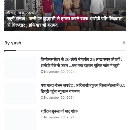
कुल्हाड़ी
से
हमला
August 8, 2026
खूनी सनक : पत्नी पर कुल्हाड़ी से हमला करने वाला आरोपी पति छिंदवाड़ा
करने
से गिरफ्तार , हथियार भी बरामद
वाला
आरोपी
पति
By yash
छिंदवाड़ा
से
गिरफ्तार
कियोस्क सेंटर से 20 लोगों से करीब 25 लाख रुपए की ठगी :
,
आरोपी मौके से फरार …मच गया हड़कंप पुलिस जांच में जुटी
हथियार
November 30, 2024
भी
बरामद
यश भारत मौसम अपडेट : आदिवासी बाहुल्य जिला मंडला में 6.5
डिग्री पहुंचा न्यूनतम तापमान
November 30, 2024
श्रीराम शुक्ला को मातृ शोक
November 30, 2024