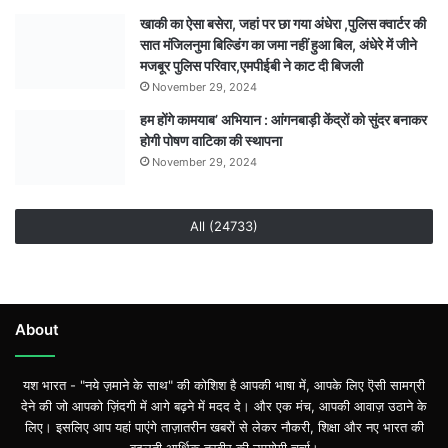
खाकी का ऐसा बसेरा, जहां पर छा गया अंधेरा ,पुलिस क्वार्टर की
सात मंजिलनुमा बिल्डिंग का जमा नहीं हुआ बिल, अंधेरे में जीने
मजबूर पुलिस परिवार,एमपीईबी ने काट दी बिजली
November 29, 2024
हम होंगे कामयाब’ अभियान : आंगनबाड़ी केंद्रों को सुंदर बनाकर
होगी पोषण वाटिका की स्थापना
November 29, 2024
All (24733)
About
यश भारत - "नये ज़माने के साथ" की कोशिश है आपकी भाषा में, आपके लिए ऎसी सामग्री
देने की जो आपको ज़िंदगी में आगे बढ़ने में मदद दे। और एक मंच, आपकी आवाज़ उठाने के
लिए। इसलिए आप यहां पाएंगे ताज़ातरीन खबरों से लेकर नौकरी, शिक्षा और नए भारत की
बदलती आर्थिक तस्वीर की उपयोगी चर्चा।