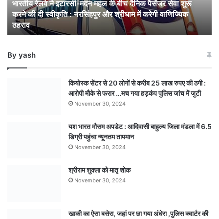
भारतीय रेलवे ने इटारसी-मदन महल के बीच दैनिक पैसेंजर सेवा शुरू
बीच
करने की दी स्वीकृति : नरसिंहपुर और श्रीधाम में करेगी वाणिज्यिक
दैनिक
ठहराव
पैसेंजर
सेवा
शुरू
By yash
करने
की
दी
कियोस्क सेंटर से 20 लोगों से करीब 25 लाख रुपए की ठगी :
स्वीकृति
आरोपी मौके से फरार …मच गया हड़कंप पुलिस जांच में जुटी
:
November 30, 2024
नरसिंहपुर
और
यश भारत मौसम अपडेट : आदिवासी बाहुल्य जिला मंडला में 6.5
श्रीधाम
डिग्री पहुंचा न्यूनतम तापमान
में
करेगी
November 30, 2024
वाणिज्यिक
ठहराव
श्रीराम शुक्ला को मातृ शोक
November 30, 2024
खाकी का ऐसा बसेरा, जहां पर छा गया अंधेरा ,पुलिस क्वार्टर की