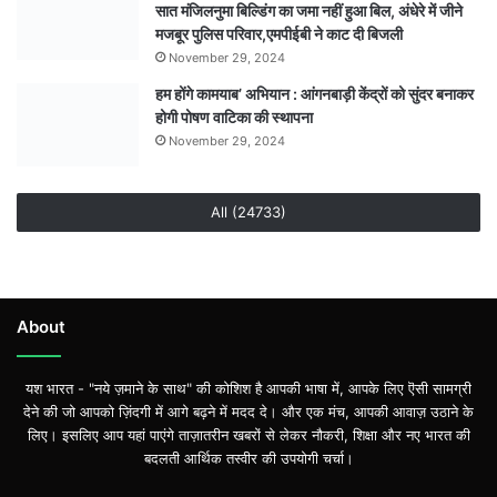
सात मंजिलनुमा बिल्डिंग का जमा नहीं हुआ बिल, अंधेरे में जीने
मजबूर पुलिस परिवार,एमपीईबी ने काट दी बिजली
November 29, 2024
हम होंगे कामयाब’ अभियान : आंगनबाड़ी केंद्रों को सुंदर बनाकर
होगी पोषण वाटिका की स्थापना
November 29, 2024
All (24733)
About
यश भारत - "नये ज़माने के साथ" की कोशिश है आपकी भाषा में, आपके लिए ऎसी सामग्री
देने की जो आपको ज़िंदगी में आगे बढ़ने में मदद दे। और एक मंच, आपकी आवाज़ उठाने के
लिए। इसलिए आप यहां पाएंगे ताज़ातरीन खबरों से लेकर नौकरी, शिक्षा और नए भारत की
बदलती आर्थिक तस्वीर की उपयोगी चर्चा।