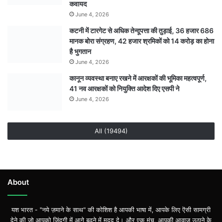
कवायद
June 4, 2026
कटनी में टारगेट से अधिक तेन्दूपत्ता की तुड़ाई, 36 हजार 686
मानक बोरा संग्रहण, 42 हजार श्रमिकों को 14 करोड़ का होना
है भुगतान
June 4, 2026
कानून व्यवस्था बनाए रखने में आरक्षकों की भूमिका महत्वपूर्ण,
41 नव आरक्षकों को नियुक्ति आदेश दिए एसपी ने
June 4, 2026
All (19494)
About
यश भारत - "नये ज़माने के साथ" की कोशिश है आपकी भाषा में, आपके लिए ऎसी सामग्री
देने की जो आपको ज़िंदगी में आगे बढ़ने में मदद दे। और एक मंच, आपकी आवाज़ उठाने के