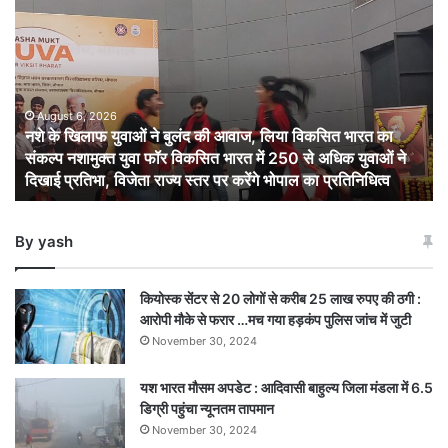
के
खिलाफ
युवाओं
ने
बुलंद
की
August 6, 2026
नशे के खिलाफ युवाओं ने बुलंद की आवाज, लिया विकसित भारत का
आवाज,
संकल्प नशामुक्त युवा फॉर विकसित भारत में 250 से अधिक युवाओं ने
लिया
दिखाई प्रतिभा, विजेता राज्य स्तर पर करेंगे भोपाल का प्रतिनिधित्व
विकसित
भारत
का
By yash
संकल्प
नशामुक्त
युवा
कियोस्क सेंटर से 20 लोगों से करीब 25 लाख रुपए की ठगी :
फॉर
आरोपी मौके से फरार …मच गया हड़कंप पुलिस जांच में जुटी
विकसित
November 30, 2024
भारत
में
यश भारत मौसम अपडेट : आदिवासी बाहुल्य जिला मंडला में 6.5
250
डिग्री पहुंचा न्यूनतम तापमान
से
अधिक
November 30, 2024