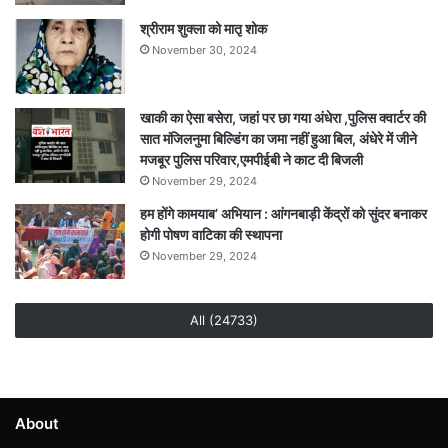
युवाओं
ने
श्रीराम शुक्ला को मातृ शोक
दिखाई
November 30, 2024
प्रतिभा,
विजेता
राज्य
खाकी का ऐसा बसेरा, जहां पर छा गया अंधेरा ,पुलिस क्वार्टर की
स्तर
सात मंजिलनुमा बिल्डिंग का जमा नहीं हुआ बिल, अंधेरे में जीने
पर
मजबूर पुलिस परिवार,एमपीईबी ने काट दी बिजली
करेंगे
November 29, 2024
भोपाल
हम होंगे कामयाब’ अभियान : आंगनबाड़ी केंद्रों को सुंदर बनाकर
का
होगी पोषण वाटिका की स्थापना
प्रतिनिधित्व
November 29, 2024
All (24733)
About